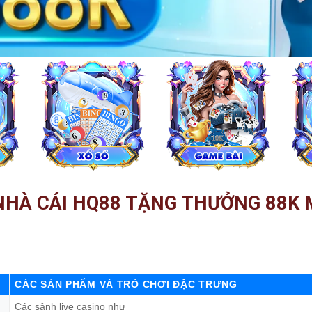
NHÀ CÁI HQ88 TẶNG THƯỞNG 88K 
CÁC SẢN PHẨM VÀ TRÒ CHƠI ĐẶC TRƯNG
Các sảnh live casino như