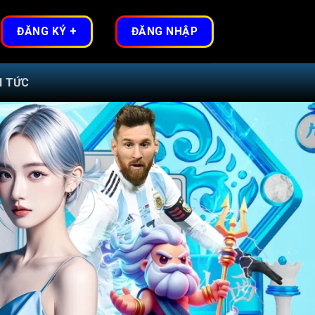
ĐĂNG KÝ +
ĐĂNG NHẬP
N TỨC