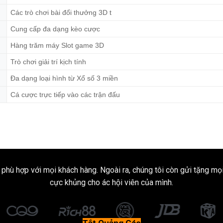
Các trò chơi bài đổi thưởng 3D t
Cung cấp đa dạng kèo cược
Hàng trăm máy Slot game 3D
Trò chơi giải trí kịch tính
Đa dạng loại hình từ Xổ số 3 miền
Cá cược trực tiếp vào các trận đấu
 phù hợp với mọi khách hàng. Ngoài ra, chúng tôi còn gửi tặng mọ
cực khủng cho ác hội viên của mình.