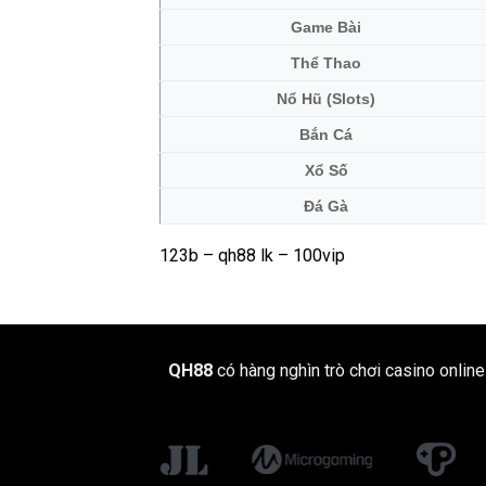
Game Bài
Thể Thao
Nổ Hũ (Slots)
Bắn Cá
Xổ Số
Đá Gà
123b
–
qh88 lk
– 100vip
QH88
có hàng nghìn trò chơi casino online