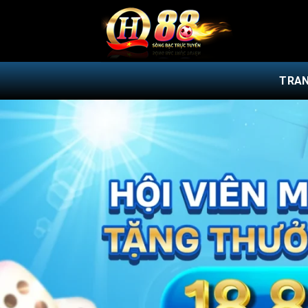
Skip
to
content
TRA