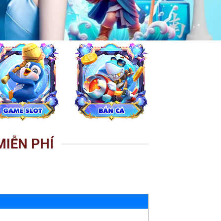
MIỄN PHÍ