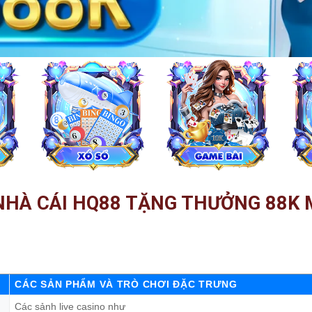
NHÀ CÁI HQ88 TẶNG THƯỞNG 88K 
CÁC SẢN PHẨM VÀ TRÒ CHƠI ĐẶC TRƯNG
Các sảnh live casino như