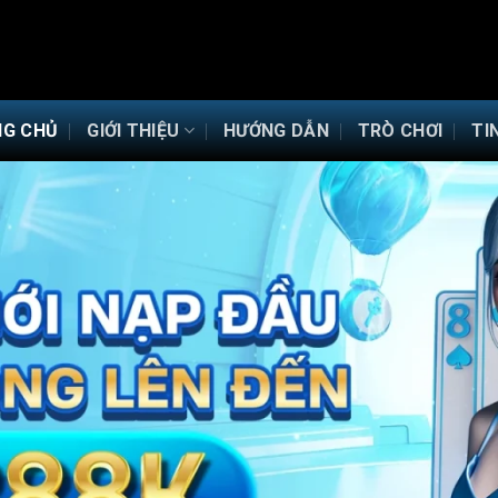
NG CHỦ
GIỚI THIỆU
HƯỚNG DẪN
TRÒ CHƠI
TI