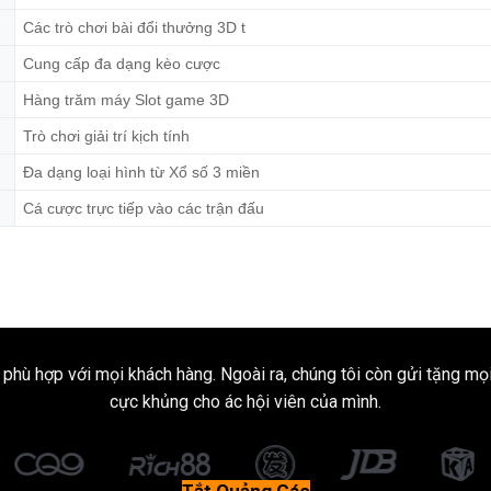
Các trò chơi bài đổi thưởng 3D t
Cung cấp đa dạng kèo cược
Hàng trăm máy Slot game 3D
Trò chơi giải trí kịch tính
Đa dạng loại hình từ Xổ số 3 miền
Cá cược trực tiếp vào các trận đấu
 phù hợp với mọi khách hàng. Ngoài ra, chúng tôi còn gửi tặng mọ
cực khủng cho ác hội viên của mình.