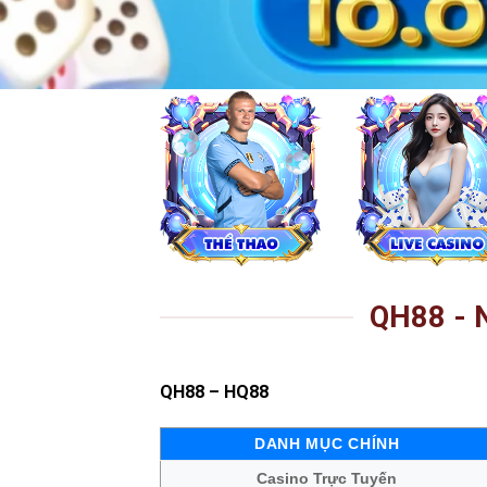
QH88 - 
QH88
– HQ88
DANH MỤC CHÍNH
Casino Trực Tuyến