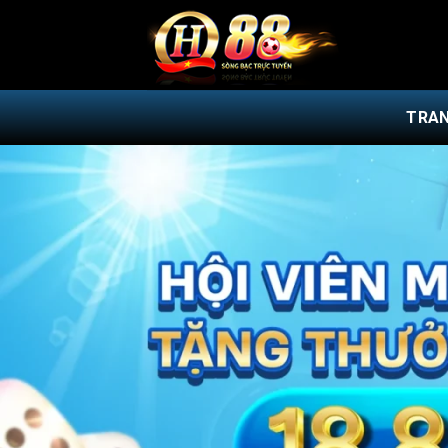
Skip
to
content
TRA