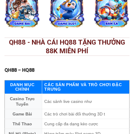
QH88 - NHÀ CÁI HQ88 TẶNG THƯỞNG
88K MIỄN PHÍ
QH88
– HQ88
DANH MỤC
CÁC SẢN PHẨM VÀ TRÒ CHƠI ĐẶC
CHÍNH
TRƯNG
Casino Trực
Các sảnh live casino như
Tuyến
Game Bài
Các trò chơi bài đổi thưởng 3D t
Thể Thao
Cung cấp đa dạng kèo cược
Nổ Hũ (Slots)
Hàng trăm máy Slot game 3D