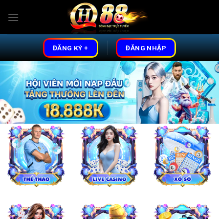
Skip
to
content
ĐĂNG KÝ +
ĐĂNG NHẬP