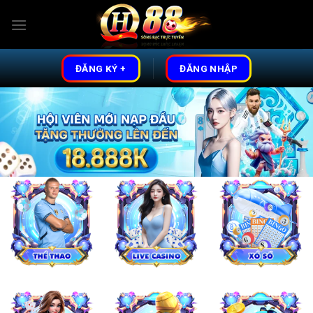
Skip
to
content
ĐĂNG KÝ +
ĐĂNG NHẬP