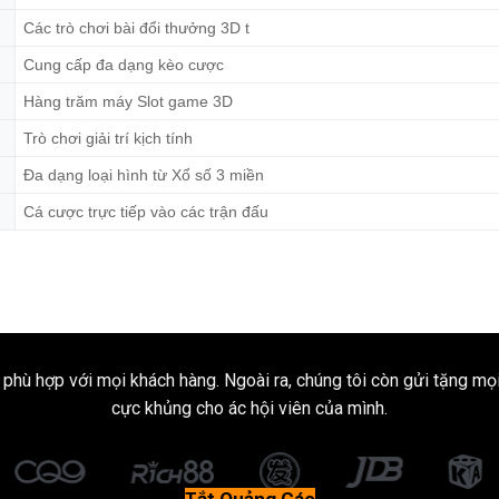
Các trò chơi bài đổi thưởng 3D t
Cung cấp đa dạng kèo cược
Hàng trăm máy Slot game 3D
Trò chơi giải trí kịch tính
Đa dạng loại hình từ Xổ số 3 miền
Cá cược trực tiếp vào các trận đấu
 phù hợp với mọi khách hàng. Ngoài ra, chúng tôi còn gửi tặng mọ
cực khủng cho ác hội viên của mình.