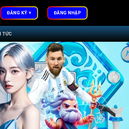
ĐĂNG KÝ +
ĐĂNG NHẬP
N TỨC