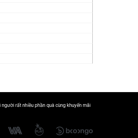
i người rất nhiều phần quà cùng khuyến mãi