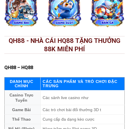
QH88 - NHÀ CÁI HQ88 TẶNG THƯỞNG
88K MIỄN PHÍ
QH88
– HQ88
DANH MỤC
CÁC SẢN PHẨM VÀ TRÒ CHƠI ĐẶC
CHÍNH
TRƯNG
Casino Trực
Các sảnh live casino như
Tuyến
Game Bài
Các trò chơi bài đổi thưởng 3D t
Thể Thao
Cung cấp đa dạng kèo cược
Nổ Hũ (Slots)
Hàng trăm máy Slot game 3D