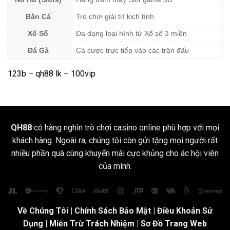
Bắn Cá
Trò chơi giải trí kịch tính
Xổ Số
Đa dạng loại hình từ Xổ số 3 miền
Đá Gà
Cá cược trực tiếp vào các trận đấu
123b
–
qh88 lk
– 100vip
QH88
có hàng nghìn trò chơi casino online phù hợp với mọi
khách hàng. Ngoài ra, chúng tôi còn gửi tặng mọi người rất
nhiều phần quà cùng khuyến mãi cực khủng cho ác hội viên
của mình.
Về Chúng Tôi
|
Chính Sách Bảo Mật
|
Điều Khoản Sử
Dụng
| Miễn Trừ Trách Nhiệm |
Sơ Đồ Trang Web