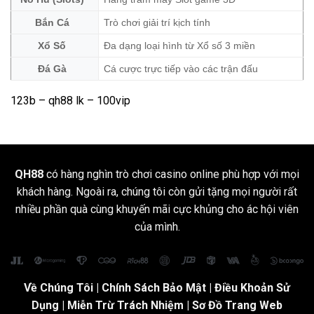
Bắn Cá
Trò chơi giải trí kịch tính
Xổ Số
Đa dạng loại hình từ Xổ số 3 miền
Đá Gà
Cá cược trực tiếp vào các trận đấu
123b
–
qh88 lk
– 100vip
QH88
có hàng nghìn trò chơi casino online phù hợp với mọi
khách hàng. Ngoài ra, chúng tôi còn gửi tặng mọi người rất
nhiều phần quà cùng khuyến mãi cực khủng cho ác hội viên
của mình.
Về Chúng Tôi
|
Chính Sách Bảo Mật
|
Điều Khoản Sử
Dụng
| Miễn Trừ Trách Nhiệm |
Sơ Đồ Trang Web