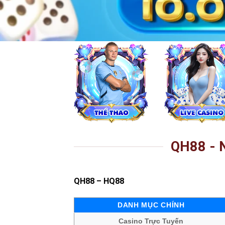
QH88 - 
QH88
– HQ88
DANH MỤC CHÍNH
Casino Trực Tuyến