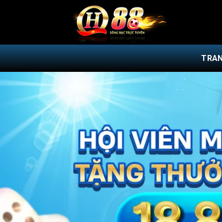
Skip
to
content
TRA