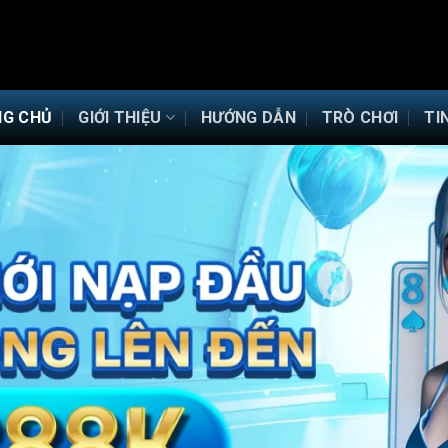
NG CHỦ
GIỚI THIỆU
HƯỚNG DẪN
TRÒ CHƠI
TI