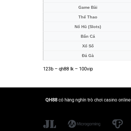
Game Bài
Thể Thao
Nổ Hũ (Slots)
Bắn Cá
Xổ Số
Đá Gà
123b
–
qh88 lk
– 100vip
QH88
có hàng nghìn trò chơi casino online