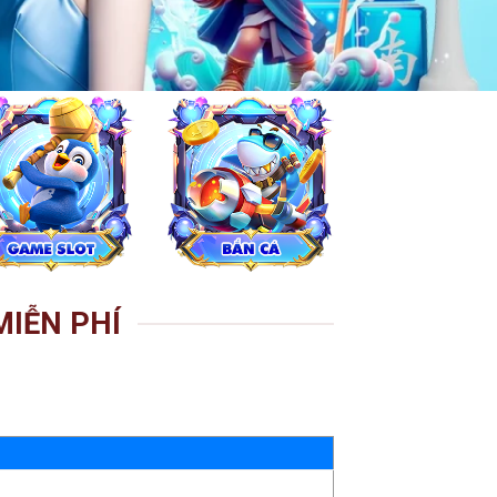
MIỄN PHÍ