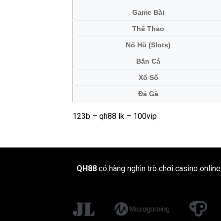
Game Bài
Thể Thao
Nổ Hũ (Slots)
Bắn Cá
Xổ Số
Đá Gà
123b
–
qh88 lk
– 100vip
QH88
có hàng nghìn trò chơi casino online