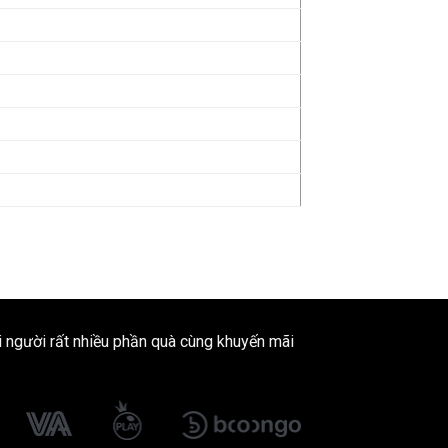
i người rất nhiều phần quà cùng khuyến mãi