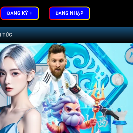
ĐĂNG KÝ +
ĐĂNG NHẬP
N TỨC