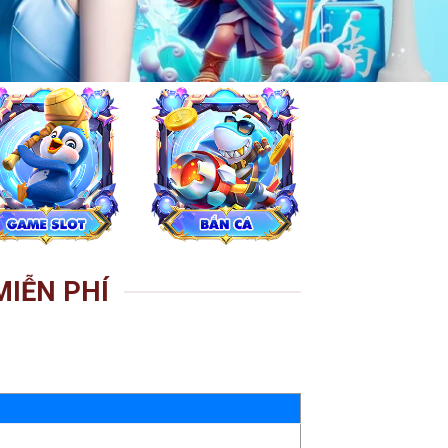
MIỄN PHÍ