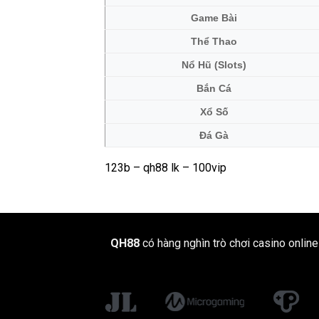
Game Bài
Thể Thao
Nổ Hũ (Slots)
Bắn Cá
Xổ Số
Đá Gà
123b
–
qh88 lk
– 100vip
QH88
có hàng nghìn trò chơi casino online