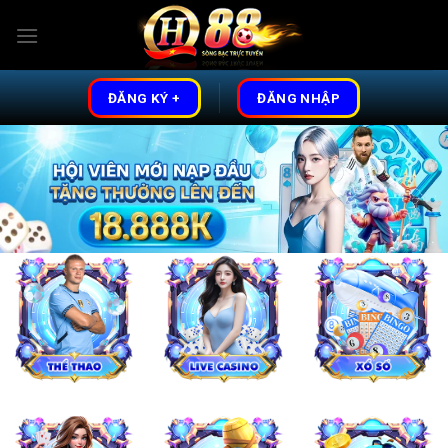
Skip
to
content
ĐĂNG KÝ +
ĐĂNG NHẬP