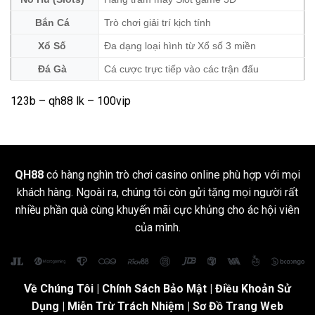
Bắn Cá
Trò chơi giải trí kịch tính
Xổ Số
Đa dạng loại hình từ Xổ số 3 miền
Đá Gà
Cá cược trực tiếp vào các trận đấu
123b
–
qh88 lk
– 100vip
QH88
có hàng nghìn trò chơi casino online phù hợp với mọi
khách hàng. Ngoài ra, chúng tôi còn gửi tặng mọi người rất
nhiều phần quà cùng khuyến mãi cực khủng cho ác hội viên
của mình.
Về Chúng Tôi
|
Chính Sách Bảo Mật
|
Điều Khoản Sử
Dụng
| Miễn Trừ Trách Nhiệm |
Sơ Đồ Trang Web