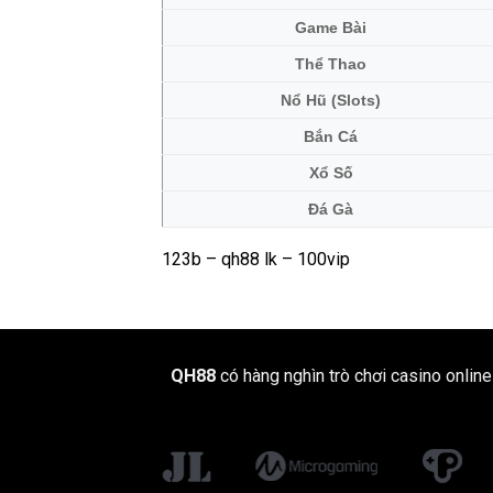
Game Bài
Thể Thao
Nổ Hũ (Slots)
Bắn Cá
Xổ Số
Đá Gà
123b
–
qh88 lk
– 100vip
QH88
có hàng nghìn trò chơi casino online