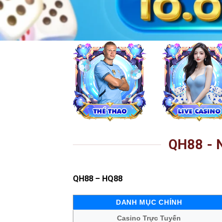
QH88 - 
QH88
– HQ88
DANH MỤC CHÍNH
Casino Trực Tuyến