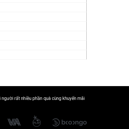
i người rất nhiều phần quà cùng khuyến mãi