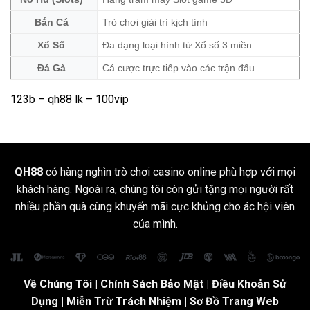
Bắn Cá
Trò chơi giải trí kịch tính
Xổ Số
Đa dạng loại hình từ Xổ số 3 miền
Đá Gà
Cá cược trực tiếp vào các trận đấu
123b
–
qh88 lk
– 100vip
QH88
có hàng nghìn trò chơi casino online phù hợp với mọi
khách hàng. Ngoài ra, chúng tôi còn gửi tặng mọi người rất
nhiều phần quà cùng khuyến mãi cực khủng cho ác hội viên
của mình.
Về Chúng Tôi
|
Chính Sách Bảo Mật
|
Điều Khoản Sử
Dụng
| Miễn Trừ Trách Nhiệm |
Sơ Đồ Trang Web