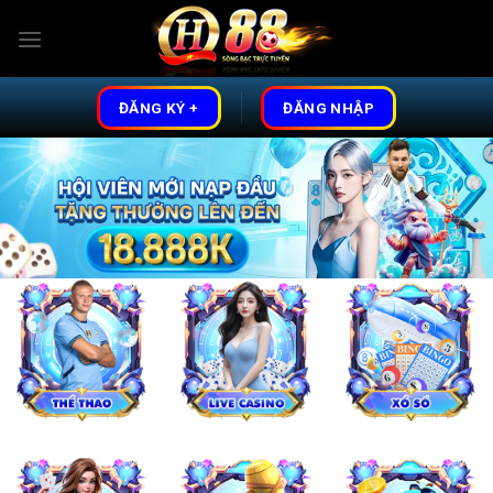
Skip
to
content
ĐĂNG KÝ +
ĐĂNG NHẬP