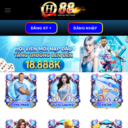
Skip
to
content
ĐĂNG KÝ +
ĐĂNG NHẬP