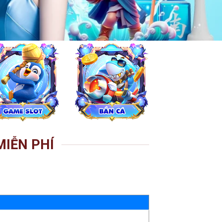
MIỄN PHÍ