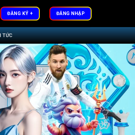
ĐĂNG KÝ +
ĐĂNG NHẬP
N TỨC