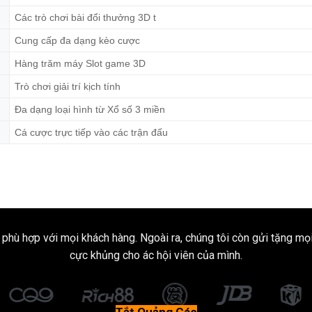
Các trò chơi bài đổi thưởng 3D t
Cung cấp đa dạng kèo cược
Hàng trăm máy Slot game 3D
Trò chơi giải trí kịch tính
Đa dạng loại hình từ Xổ số 3 miền
Cá cược trực tiếp vào các trận đấu
 phù hợp với mọi khách hàng. Ngoài ra, chúng tôi còn gửi tặng mọ
cực khủng cho ác hội viên của mình.