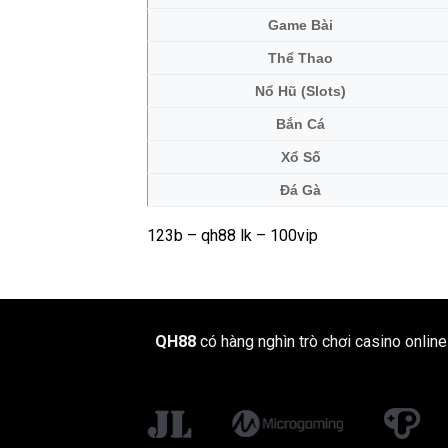
Game Bài
Thể Thao
Nổ Hũ (Slots)
Bắn Cá
Xổ Số
Đá Gà
123b
–
qh88 lk
– 100vip
QH88
có hàng nghìn trò chơi casino online