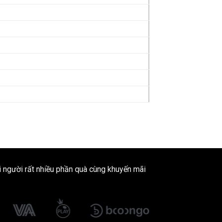
i người rất nhiều phần quà cùng khuyến mãi