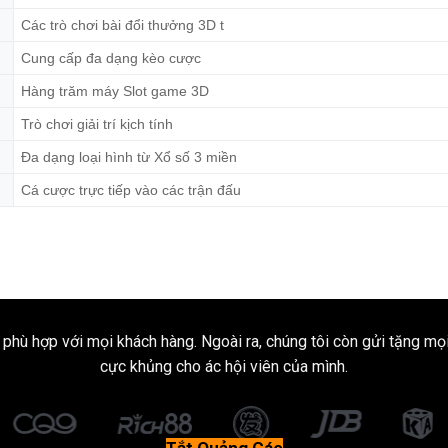
Các trò chơi bài đổi thưởng 3D t
Cung cấp đa dạng kèo cược
Hàng trăm máy Slot game 3D
Trò chơi giải trí kịch tính
Đa dạng loại hình từ Xổ số 3 miền
Cá cược trực tiếp vào các trận đấu
 phù hợp với mọi khách hàng. Ngoài ra, chúng tôi còn gửi tặng mọ
cực khủng cho ác hội viên của mình.