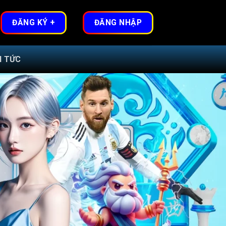
ĐĂNG KÝ +
ĐĂNG NHẬP
N TỨC