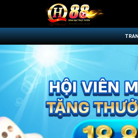
Skip
to
content
TRA