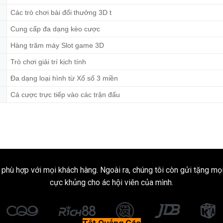
Các trò chơi bài đổi thưởng 3D t
Cung cấp đa dạng kèo cược
Hàng trăm máy Slot game 3D
Trò chơi giải trí kịch tính
Đa dạng loại hình từ Xổ số 3 miền
Cá cược trực tiếp vào các trận đấu
 phù hợp với mọi khách hàng. Ngoài ra, chúng tôi còn gửi tặng mọ
cực khủng cho ác hội viên của mình.