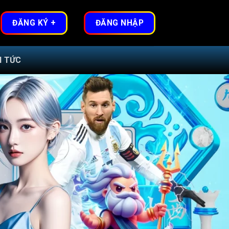
ĐĂNG KÝ +
ĐĂNG NHẬP
N TỨC