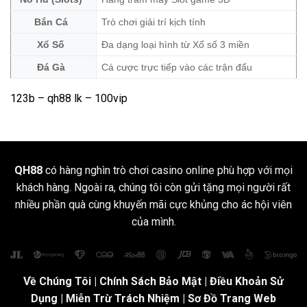
Bắn Cá
Trò chơi giải trí kịch tính
Xổ Số
Đa dạng loại hình từ Xổ số 3 miền
Đá Gà
Cá cược trực tiếp vào các trận đấu
123b
–
qh88 lk
– 100vip
QH88
có hàng nghìn trò chơi casino online phù hợp với mọi
khách hàng. Ngoài ra, chúng tôi còn gửi tặng mọi người rất
nhiều phần quà cùng khuyến mãi cực khủng cho ác hội viên
của mình.
Về Chúng Tôi
|
Chính Sách Bảo Mật
|
Điều Khoản Sử
Dụng
| Miễn Trừ Trách Nhiệm |
Sơ Đồ Trang Web