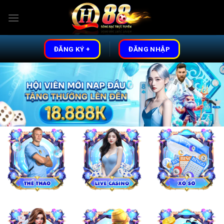
Skip
to
content
ĐĂNG KÝ +
ĐĂNG NHẬP