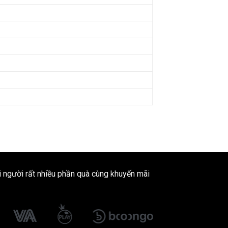
i người rất nhiều phần quà cùng khuyến mãi