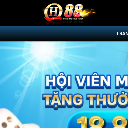
Skip
to
content
TRA