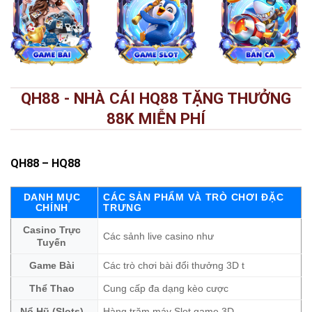
QH88 - NHÀ CÁI HQ88 TẶNG THƯỞNG
88K MIỄN PHÍ
QH88
– HQ88
DANH MỤC
CÁC SẢN PHẨM VÀ TRÒ CHƠI ĐẶC
CHÍNH
TRƯNG
Casino Trực
Các sảnh live casino như
Tuyến
Game Bài
Các trò chơi bài đổi thưởng 3D t
Thể Thao
Cung cấp đa dạng kèo cược
Nổ Hũ (Slots)
Hàng trăm máy Slot game 3D