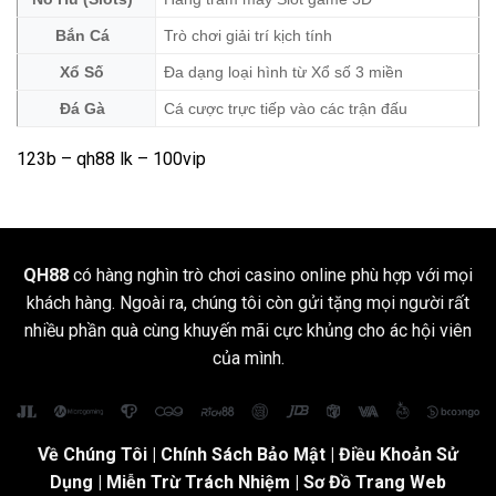
Bắn Cá
Trò chơi giải trí kịch tính
Xổ Số
Đa dạng loại hình từ Xổ số 3 miền
Đá Gà
Cá cược trực tiếp vào các trận đấu
123b
–
qh88 lk
– 100vip
QH88
có hàng nghìn trò chơi casino online phù hợp với mọi
khách hàng. Ngoài ra, chúng tôi còn gửi tặng mọi người rất
nhiều phần quà cùng khuyến mãi cực khủng cho ác hội viên
của mình.
Về Chúng Tôi
|
Chính Sách Bảo Mật
|
Điều Khoản Sử
Dụng
| Miễn Trừ Trách Nhiệm |
Sơ Đồ Trang Web