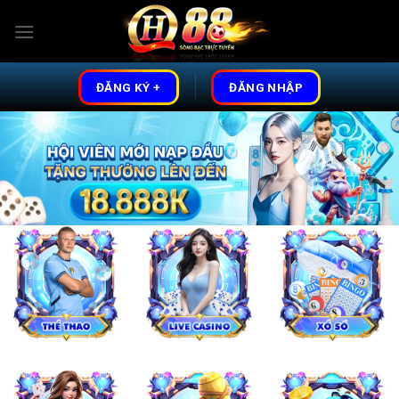
Skip
to
content
ĐĂNG KÝ +
ĐĂNG NHẬP