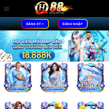
Skip
to
content
ĐĂNG KÝ +
ĐĂNG NHẬP