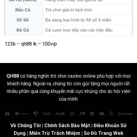
Bắn Cá
Trò chơi giải trí kịch tính
Xổ Số
Đa dạng loại hình từ Xổ số 3 miền
Đá Gà
Cá cược trực tiếp vào các trận đấu
123b
–
qh88 lk
– 100vip
QH88
có hàng nghìn trò chơi casino online phù hợp với mọi
khách hàng. Ngoài ra, chúng tôi còn gửi tặng mọi người rất
nhiều phần quà cùng khuyến mãi cực khủng cho ác hội viên
của mình.
Về Chúng Tôi
|
Chính Sách Bảo Mật
|
Điều Khoản Sử
Dụng
| Miễn Trừ Trách Nhiệm |
Sơ Đồ Trang Web