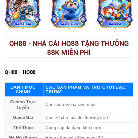
QH88 - NHÀ CÁI HQ88 TẶNG THƯỞNG
88K MIỄN PHÍ
QH88
– HQ88
DANH MỤC
CÁC SẢN PHẨM VÀ TRÒ CHƠI ĐẶC
CHÍNH
TRƯNG
Casino Trực
Các sảnh live casino như
Tuyến
Game Bài
Các trò chơi bài đổi thưởng 3D t
Thể Thao
Cung cấp đa dạng kèo cược
Nổ Hũ (Slots)
Hàng trăm máy Slot game 3D