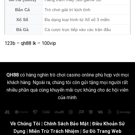
Bắn Cá
Trò chơi giải trí kịch tính
Xổ Số
Đa dạng loại hình từ Xổ số 3 miền
Đá Gà
Cá cược trực tiếp vào các trận đấu
123b
–
qh88 lk
– 100vip
QH88
có hàng nghìn trò chơi casino online phù hợp với mọi
khách hàng. Ngoài ra, chúng tôi còn gửi tặng mọi người rất
nhiều phần quà cùng khuyến mãi cực khủng cho ác hội viên
của mình.
Về Chúng Tôi
|
Chính Sách Bảo Mật
|
Điều Khoản Sử
Dụng
| Miễn Trừ Trách Nhiệm |
Sơ Đồ Trang Web