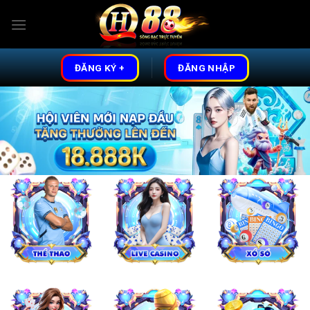
Skip
to
content
ĐĂNG KÝ +
ĐĂNG NHẬP