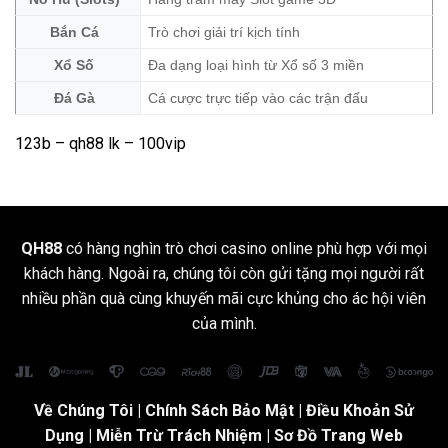
Bắn Cá
Trò chơi giải trí kịch tính
Xổ Số
Đa dạng loại hình từ Xổ số 3 miền
Đá Gà
Cá cược trực tiếp vào các trận đấu
123b
–
qh88 lk
– 100vip
QH88
có hàng nghìn trò chơi casino online phù hợp với mọi
khách hàng. Ngoài ra, chúng tôi còn gửi tặng mọi người rất
nhiều phần quà cùng khuyến mãi cực khủng cho ác hội viên
của mình.
Về Chúng Tôi
|
Chính Sách Bảo Mật
|
Điều Khoản Sử
Dụng
| Miễn Trừ Trách Nhiệm |
Sơ Đồ Trang Web