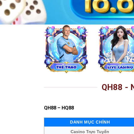
QH88 - 
QH88
– HQ88
DANH MỤC CHÍNH
Casino Trực Tuyến