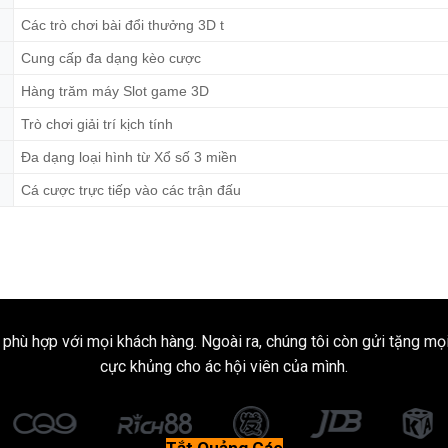
Các trò chơi bài đổi thưởng 3D t
Cung cấp đa dạng kèo cược
Hàng trăm máy Slot game 3D
Trò chơi giải trí kịch tính
Đa dạng loại hình từ Xổ số 3 miền
Cá cược trực tiếp vào các trận đấu
 phù hợp với mọi khách hàng. Ngoài ra, chúng tôi còn gửi tặng mọ
cực khủng cho ác hội viên của mình.