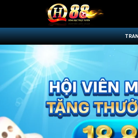
Skip
to
content
TRA