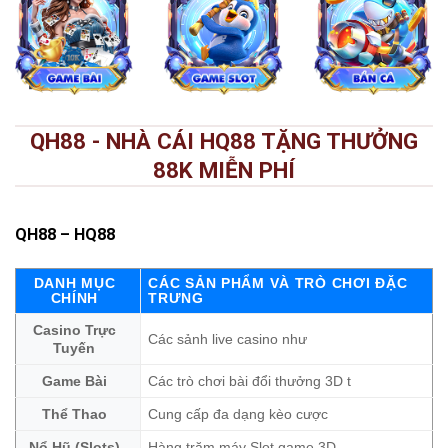
QH88 - NHÀ CÁI HQ88 TẶNG THƯỞNG
88K MIỄN PHÍ
QH88
– HQ88
DANH MỤC
CÁC SẢN PHẨM VÀ TRÒ CHƠI ĐẶC
CHÍNH
TRƯNG
Casino Trực
Các sảnh live casino như
Tuyến
Game Bài
Các trò chơi bài đổi thưởng 3D t
Thể Thao
Cung cấp đa dạng kèo cược
Nổ Hũ (Slots)
Hàng trăm máy Slot game 3D