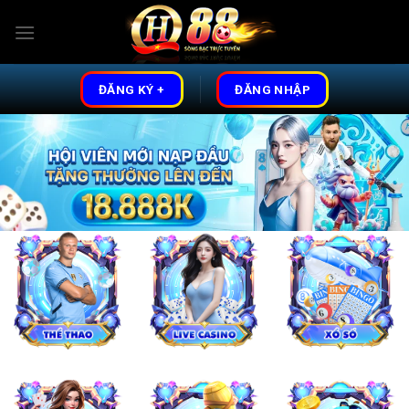
Skip
to
content
ĐĂNG KÝ +
ĐĂNG NHẬP