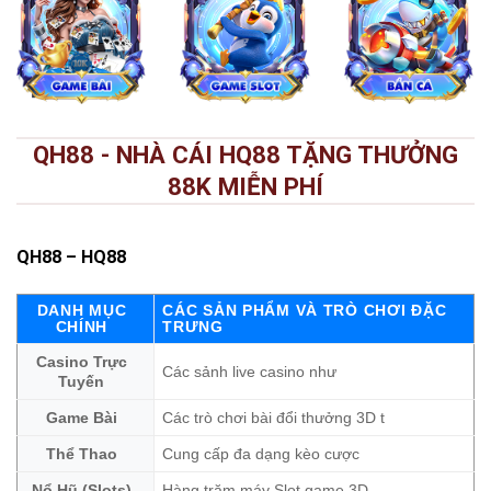
QH88 - NHÀ CÁI HQ88 TẶNG THƯỞNG
88K MIỄN PHÍ
QH88
– HQ88
DANH MỤC
CÁC SẢN PHẨM VÀ TRÒ CHƠI ĐẶC
CHÍNH
TRƯNG
Casino Trực
Các sảnh live casino như
Tuyến
Game Bài
Các trò chơi bài đổi thưởng 3D t
Thể Thao
Cung cấp đa dạng kèo cược
Nổ Hũ (Slots)
Hàng trăm máy Slot game 3D