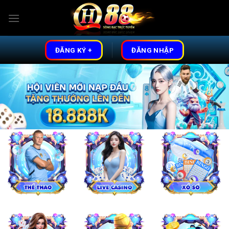
Skip
to
content
ĐĂNG KÝ +
ĐĂNG NHẬP