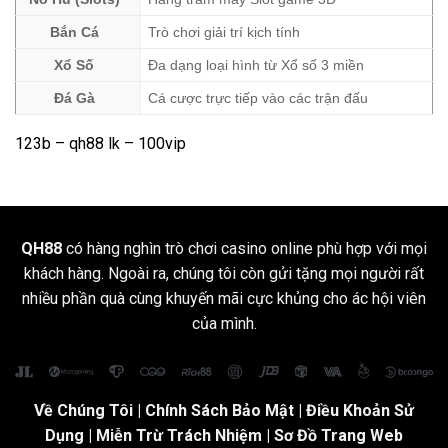
Bắn Cá
Trò chơi giải trí kịch tính
Xổ Số
Đa dạng loại hình từ Xổ số 3 miền
Đá Gà
Cá cược trực tiếp vào các trận đấu
123b
–
qh88 lk
– 100vip
QH88
có hàng nghìn trò chơi casino online phù hợp với mọi
khách hàng. Ngoài ra, chúng tôi còn gửi tặng mọi người rất
nhiều phần quà cùng khuyến mãi cực khủng cho ác hội viên
của mình.
Về Chúng Tôi
|
Chính Sách Bảo Mật
|
Điều Khoản Sử
Dụng
| Miễn Trừ Trách Nhiệm |
Sơ Đồ Trang Web