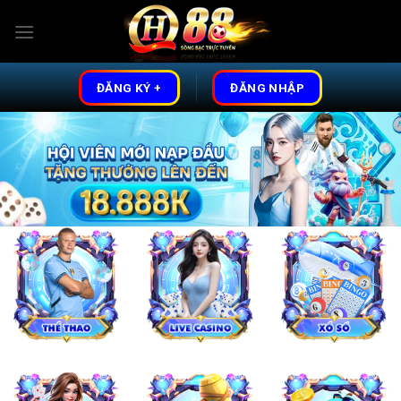
Skip
to
content
ĐĂNG KÝ +
ĐĂNG NHẬP