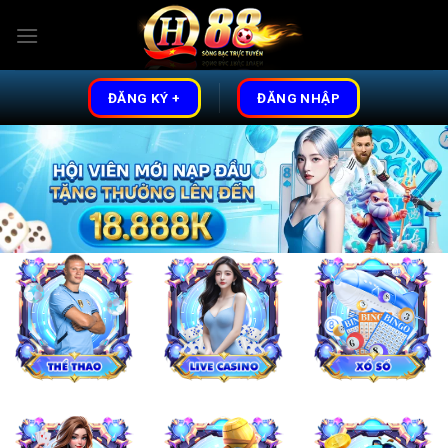
Skip
to
content
ĐĂNG KÝ +
ĐĂNG NHẬP