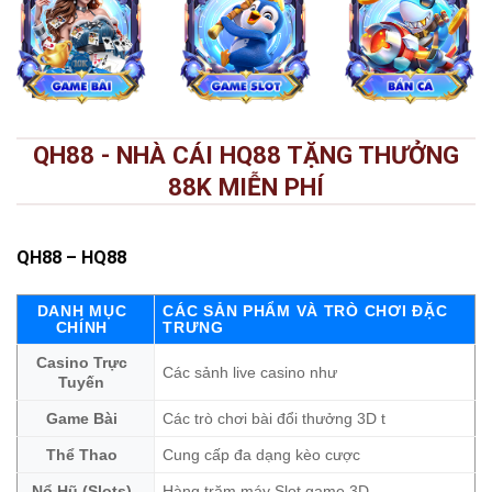
QH88 - NHÀ CÁI HQ88 TẶNG THƯỞNG
88K MIỄN PHÍ
QH88
– HQ88
DANH MỤC
CÁC SẢN PHẨM VÀ TRÒ CHƠI ĐẶC
CHÍNH
TRƯNG
Casino Trực
Các sảnh live casino như
Tuyến
Game Bài
Các trò chơi bài đổi thưởng 3D t
Thể Thao
Cung cấp đa dạng kèo cược
Nổ Hũ (Slots)
Hàng trăm máy Slot game 3D