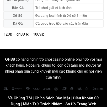
Bắn Cá
Trò chơi giải trí kịch tính
Xổ Số
Đa dạng loại hình từ Xổ số 3 miền
Đá Gà
Cá cược trực tiếp vào các trận đấu
123b
–
qh88 lk
– 100vip
QH88
có hàng nghìn trò chơi casino online phù hợp với mọi
khách hàng. Ngoài ra, chúng tôi còn gửi tặng mọi người rất
nhiều phần quà cùng khuyến mãi cực khủng cho ác hội viên
của mình.
Về Chúng Tôi
|
Chính Sách Bảo Mật
|
Điều Khoản Sử
Dụng
| Miễn Trừ Trách Nhiệm |
Sơ Đồ Trang Web