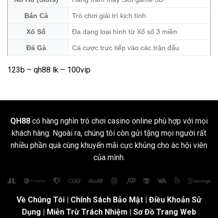
Bắn Cá
Trò chơi giải trí kịch tính
Xổ Số
Đa dạng loại hình từ Xổ số 3 miền
Đá Gà
Cá cược trực tiếp vào các trận đấu
123b
–
qh88 lk
– 100vip
QH88
có hàng nghìn trò chơi casino online phù hợp với mọi
khách hàng. Ngoài ra, chúng tôi còn gửi tặng mọi người rất
nhiều phần quà cùng khuyến mãi cực khủng cho ác hội viên
của mình.
Về Chúng Tôi
|
Chính Sách Bảo Mật
|
Điều Khoản Sử
Dụng
| Miễn Trừ Trách Nhiệm |
Sơ Đồ Trang Web