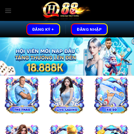
Skip
to
content
ĐĂNG KÝ +
ĐĂNG NHẬP