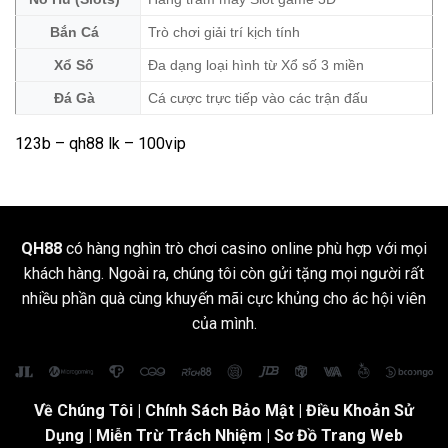
Bắn Cá
Trò chơi giải trí kịch tính
Xổ Số
Đa dạng loại hình từ Xổ số 3 miền
Đá Gà
Cá cược trực tiếp vào các trận đấu
123b
–
qh88 lk
– 100vip
QH88
có hàng nghìn trò chơi casino online phù hợp với mọi
khách hàng. Ngoài ra, chúng tôi còn gửi tặng mọi người rất
nhiều phần quà cùng khuyến mãi cực khủng cho ác hội viên
của mình.
Về Chúng Tôi
|
Chính Sách Bảo Mật
|
Điều Khoản Sử
Dụng
| Miễn Trừ Trách Nhiệm |
Sơ Đồ Trang Web