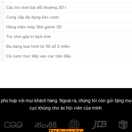
Các trò chơi bài đổi thưởng 3D t
Cung cấp đa dạng kèo cược
Hàng trăm máy Slot game 3D
Trò chơi giải trí kịch tính
Đa dạng loại hình từ Xổ số 3 miền
Cá cược trực tiếp vào các trận đấu
 phù hợp với mọi khách hàng. Ngoài ra, chúng tôi còn gửi tặng mọ
cực khủng cho ác hội viên của mình.