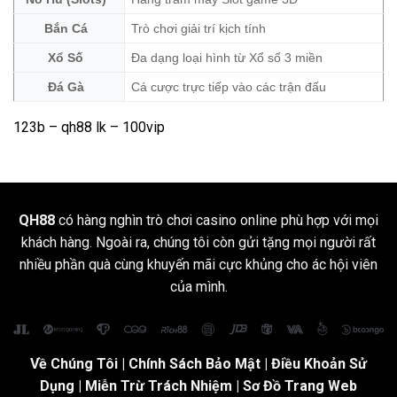
Bắn Cá
Trò chơi giải trí kịch tính
Xổ Số
Đa dạng loại hình từ Xổ số 3 miền
Đá Gà
Cá cược trực tiếp vào các trận đấu
123b
–
qh88 lk
– 100vip
QH88
có hàng nghìn trò chơi casino online phù hợp với mọi
khách hàng. Ngoài ra, chúng tôi còn gửi tặng mọi người rất
nhiều phần quà cùng khuyến mãi cực khủng cho ác hội viên
của mình.
Về Chúng Tôi
|
Chính Sách Bảo Mật
|
Điều Khoản Sử
Dụng
| Miễn Trừ Trách Nhiệm |
Sơ Đồ Trang Web