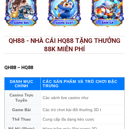
QH88 - NHÀ CÁI HQ88 TẶNG THƯỞNG
88K MIỄN PHÍ
QH88
– HQ88
DANH MỤC
CÁC SẢN PHẨM VÀ TRÒ CHƠI ĐẶC
CHÍNH
TRƯNG
Casino Trực
Các sảnh live casino như
Tuyến
Game Bài
Các trò chơi bài đổi thưởng 3D t
Thể Thao
Cung cấp đa dạng kèo cược
Nổ Hũ (Slots)
Hàng trăm máy Slot game 3D