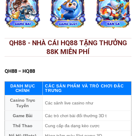
QH88 - NHÀ CÁI HQ88 TẶNG THƯỞNG
88K MIỄN PHÍ
QH88
– HQ88
DANH MỤC
CÁC SẢN PHẨM VÀ TRÒ CHƠI ĐẶC
CHÍNH
TRƯNG
Casino Trực
Các sảnh live casino như
Tuyến
Game Bài
Các trò chơi bài đổi thưởng 3D t
Thể Thao
Cung cấp đa dạng kèo cược
Nổ Hũ (Slots)
Hàng trăm máy Slot game 3D