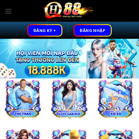
Skip
to
content
ĐĂNG KÝ +
ĐĂNG NHẬP