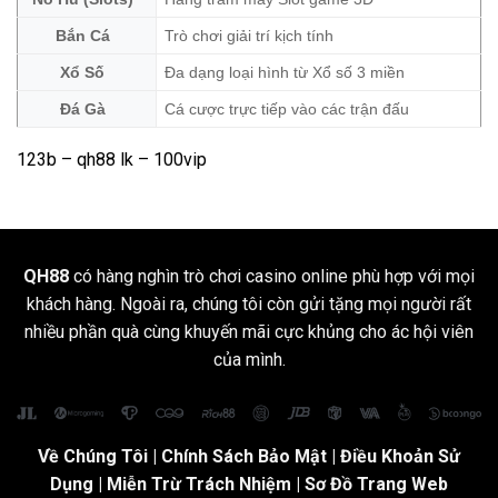
Bắn Cá
Trò chơi giải trí kịch tính
Xổ Số
Đa dạng loại hình từ Xổ số 3 miền
Đá Gà
Cá cược trực tiếp vào các trận đấu
123b
–
qh88 lk
– 100vip
QH88
có hàng nghìn trò chơi casino online phù hợp với mọi
khách hàng. Ngoài ra, chúng tôi còn gửi tặng mọi người rất
nhiều phần quà cùng khuyến mãi cực khủng cho ác hội viên
của mình.
Về Chúng Tôi
|
Chính Sách Bảo Mật
|
Điều Khoản Sử
Dụng
| Miễn Trừ Trách Nhiệm |
Sơ Đồ Trang Web