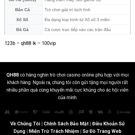
Bắn Cá
Trò chơi giải trí kịch tính
Xổ Số
Đa dạng loại hình từ Xổ số 3 miền
Đá Gà
Cá cược trực tiếp vào các trận đấu
123b
–
qh88 lk
– 100vip
QH88
có hàng nghìn trò chơi casino online phù hợp với mọi
khách hàng. Ngoài ra, chúng tôi còn gửi tặng mọi người rất
nhiều phần quà cùng khuyến mãi cực khủng cho ác hội viên
của mình.
Về Chúng Tôi
|
Chính Sách Bảo Mật
|
Điều Khoản Sử
Dụng
| Miễn Trừ Trách Nhiệm |
Sơ Đồ Trang Web