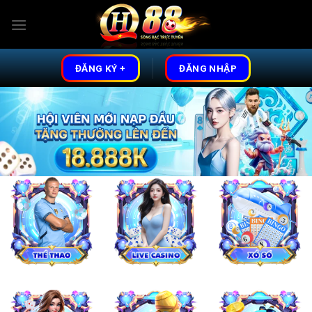
Skip
to
content
ĐĂNG KÝ +
ĐĂNG NHẬP