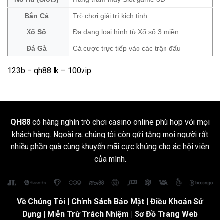
Bắn Cá
Trò chơi giải trí kịch tính
Xổ Số
Đa dạng loại hình từ Xổ số 3 miền
Đá Gà
Cá cược trực tiếp vào các trận đấu
123b
–
qh88 lk
– 100vip
QH88
có hàng nghìn trò chơi casino online phù hợp với mọi
khách hàng. Ngoài ra, chúng tôi còn gửi tặng mọi người rất
nhiều phần quà cùng khuyến mãi cực khủng cho ác hội viên
của mình.
Về Chúng Tôi
|
Chính Sách Bảo Mật
|
Điều Khoản Sử
Dụng
| Miễn Trừ Trách Nhiệm |
Sơ Đồ Trang Web