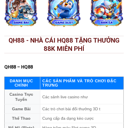
QH88 - NHÀ CÁI HQ88 TẶNG THƯỞNG
88K MIỄN PHÍ
QH88
– HQ88
DANH MỤC
CÁC SẢN PHẨM VÀ TRÒ CHƠI ĐẶC
CHÍNH
TRƯNG
Casino Trực
Các sảnh live casino như
Tuyến
Game Bài
Các trò chơi bài đổi thưởng 3D t
Thể Thao
Cung cấp đa dạng kèo cược
Nổ Hũ (Slots)
Hàng trăm máy Slot game 3D