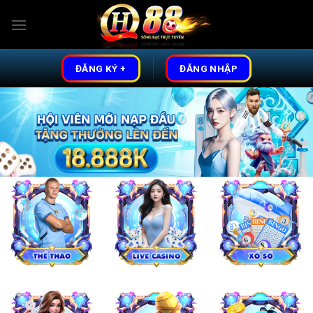
Skip
to
content
ĐĂNG KÝ +
ĐĂNG NHẬP