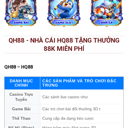
QH88 - NHÀ CÁI HQ88 TẶNG THƯỞNG
88K MIỄN PHÍ
QH88
– HQ88
DANH MỤC
CÁC SẢN PHẨM VÀ TRÒ CHƠI ĐẶC
CHÍNH
TRƯNG
Casino Trực
Các sảnh live casino như
Tuyến
Game Bài
Các trò chơi bài đổi thưởng 3D t
Thể Thao
Cung cấp đa dạng kèo cược
Nổ Hũ (Slots)
Hàng trăm máy Slot game 3D